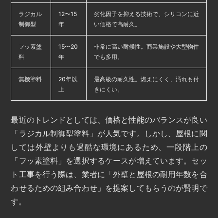
ラジカル
12〜15
劣化因子を抑える技術で、シリコンに近
制御型
年
い価格で高耐久。
フッ素塗
15〜20
非常に高い耐候性。商業施設や大型物件
料
年
でも多用。
無機塗料
20年以
最高級の耐久性。燃えにくく、汚れも付
上
きにくい。
最近のトレンドとしては、価格と性能のバランスが良い
「ラジカル制御型塗料」が人気です。しかし、屋根に関
しては外壁よりも過酷な環境にあるため、一段階上の
「フッ素塗料」を選択するケースが増えています。セッ
ト工事を行う際は、業者に「外壁と屋根の耐用年数を合
わせるための組み合わせ」を提案してもらうのが賢明で
す。