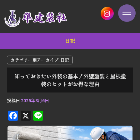
日記
カテゴリー別アーカイブ:
日記
知っておきたい外装の基本！外壁塗装と屋根塗
装のセットがお得な理由
投稿日
2026年8月6日
F
X
Li
a
n
c
e