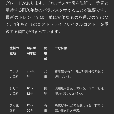
グレードがあります。それぞれの特徴を理解し、予算と
期待する耐久年数のバランスを考えることが重要です。
最新のトレンドでは、単に安価なものを選ぶのではな
く、1年あたりのコスト（ライフサイクルコスト）を重
視する傾向が強まっています。
塗料の
期待耐
費
主な特徴
種類
用年数
用
感
ウレタ
8〜10
安
密着性が高く、細かい部分の塗装に
ン塗料
年
価
適している。
シリコ
10〜
標
現在最も普及している。コスパと性
ン塗料
12年
準
能のバランスが良い。
フッ素
15〜
高
商業ビルなどでも使われる。非常に
塗料
20年
価
高い耐久性と光沢。