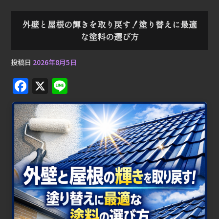
外壁と屋根の輝きを取り戻す！塗り替えに最適
な塗料の選び方
投稿日
2026年8月5日
F
X
Li
a
n
c
e
e
b
o
o
k