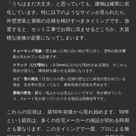
「うちはまだ大丈夫」と思っていても、建物は確実に劣
化しています。特に以下のようなサインが見られたら、
外壁塗装と屋根の点検を検討すべきタイミングです。放
置すると、セット工事でお得に済ませるどころか、大規
模な改修が必要になってしまいます。
チョーキング現象：
壁を触った時に白い粉が手に付く。塗料の防水機
能が失われている証拠です。
クラック（ひび割れ）：
0.3mm以上のひび割れがある場合、そこから
雨水が浸入し、構造材を腐らせる原因になります。
カビ・苔の発生：
日当たりの悪い北側の壁などに緑色の苔が出ている
場合、含水率が高まっており、素材自体の劣化を早めます。
屋根の変色・反り：
地上からは見えにくいですが、色が褪せていた
り、スレート瓦が反っていたりする場合は危険信号です。
これらの症状は、築10年前後から現れ始めます。10年
という節目は、多くの住宅メーカーの保証が切れる時期
とも重なります。このタイミングで一度、プロによる無