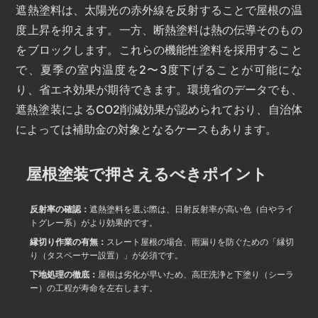
遮熱塗料は、太陽光の赤外線を反射することで屋根の温
度上昇を抑えます。一方、断熱塗料は熱の伝導そのもの
をブロックします。これらの機能性塗料を採用すること
で、夏季の室内温度を2〜3度下げることが可能にな
り、省エネ効果が期待できます。環境省のデータでも、
遮熱塗装によるCO2削減効果が認められており、自治体
によっては補助金の対象となるケースもあります。
屋根塗装で押さえるべきポイント
反射率の確認：
遮熱塗料を選ぶ際は、日射反射率が高い色（白やライ
トグレー系）がより効果的です。
縁切り作業の有無：
スレート屋根の場合、雨漏りを防ぐための「縁切
り（タスペーサー設置）」が必須です。
下地処理の徹底：
屋根は劣化が早いため、高圧洗浄と下塗り（シーラ
ー）の工程が寿命を左右します。