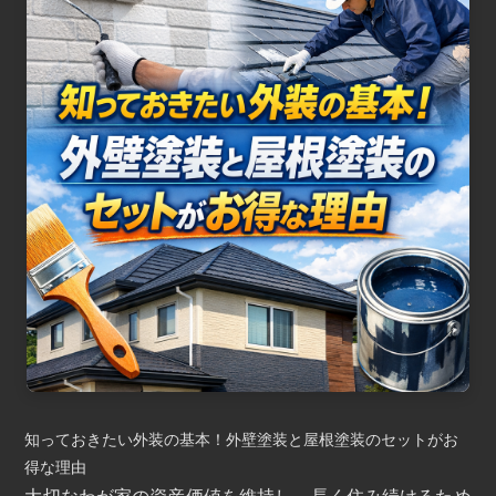
e
b
o
o
k
知っておきたい外装の基本！外壁塗装と屋根塗装のセットがお
得な理由